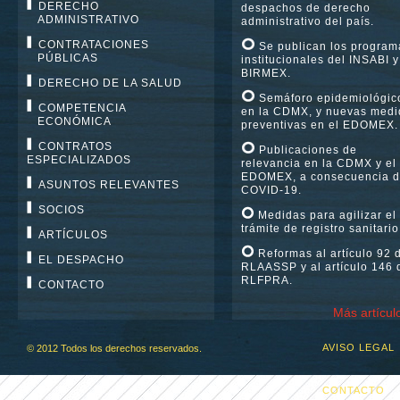
DERECHO
despachos de derecho
ADMINISTRATIVO
administrativo del país.
CONTRATACIONES
Se publican los program
PÚBLICAS
institucionales del INSABI y
BIRMEX.
DERECHO DE LA SALUD
Semáforo epidemiológic
COMPETENCIA
en la CDMX, y nuevas medi
ECONÓMICA
preventivas en el EDOMEX.
CONTRATOS
Publicaciones de
ESPECIALIZADOS
relevancia en la CDMX y el
EDOMEX, a consecuencia d
ASUNTOS RELEVANTES
COVID-19.
SOCIOS
Medidas para agilizar el
trámite de registro sanitario
ARTÍCULOS
Reformas al artículo 92 
EL DESPACHO
RLAASSP y al artículo 146 
RLFPRA.
CONTACTO
Más artícul
AVISO LEGAL
© 2012 Todos los derechos reservados.
CONTACTO