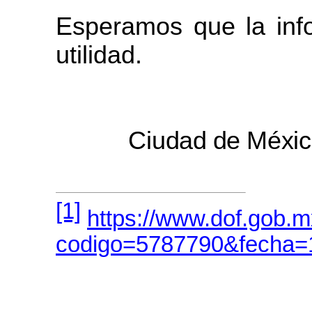
Esperamos que la info
utilidad.
Ciudad
de
Méxic
[1]
https://www.dof.gob.m
codigo=5787790&fecha=1