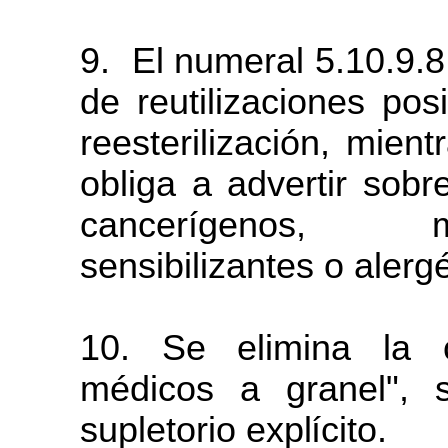
9.
El
numeral
5.10.9.8
de reutilizaciones pos
reesterilización
, mient
obliga a advertir sobr
cancerígenos, m
sensibilizantes o alerg
10. Se elimina la 
médicos
a
granel", 
supletorio
explícito.