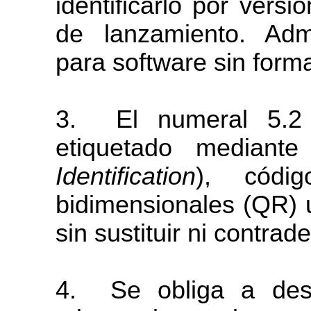
identificarlo
por
versió
de lanzamiento. Admi
para software sin forma
3.
El
numeral
5.2
etiquetado
mediante
Identification
), códi
bidimensionales (QR) u
sin sustituir ni contrade
4.
Se obliga a desa