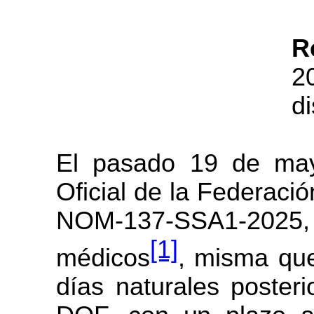
R
2
d
El pasado 19 de may
Oficial de la Federaci
NOM-137-SSA1-2025, E
[1]
médicos
, misma que
días naturales
posteri