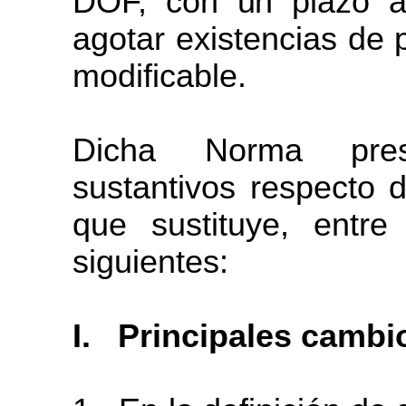
DOF,
con
un
plazo
a
agotar existencias de 
modificable.
Dicha Norma pres
sustantivos respecto
que sustituye, entr
siguientes:
I.
Principales cambi