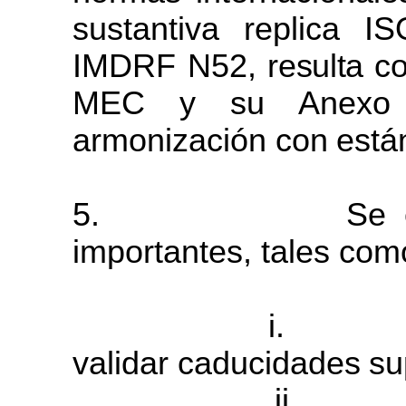
sustantiva replica I
IMDRF
N52,
resulta co
MEC
y
su
Anexo
armonización
con
está
5.
Se 
importantes, tales com
i.
validar
caducidades
su
ii
.